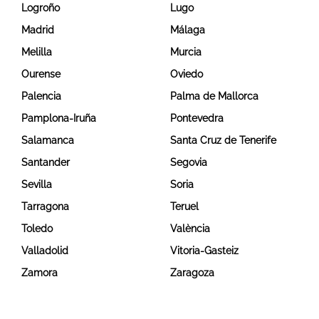
Logroño
Lugo
Madrid
Málaga
Melilla
Murcia
Ourense
Oviedo
Palencia
Palma de Mallorca
Pamplona-Iruña
Pontevedra
Salamanca
Santa Cruz de Tenerife
Santander
Segovia
Sevilla
Soria
Tarragona
Teruel
Toledo
València
Valladolid
Vitoria-Gasteiz
Zamora
Zaragoza