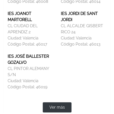
Código Postal:
46008
Código Postal:
46014
IES JOANOT
IES JORDI DE SANT
MARTORELL
JORDI
CL CIUDAD DEL
CL ALCALDE GISBERT
APRENDIZ 2
RICO 24
Ciudad:
Valencia
Ciudad:
Valencia
Código Postal:
46017
Código Postal:
46013
IES JOSÉ BALLESTER
GOZALVO
CL PINTOR ALEMANY
S/N
Ciudad:
Valencia
Código Postal:
46019
Ver más