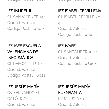
IES INUPEL II
IES ISABEL DE VILLENA
CL SAN VICENTE 144
CL ISABEL DE VILLENA
Ciudad:
Valencia
4
Código Postal:
46007
Ciudad:
Valencia
Código Postal:
46011
IES ISFE ESCUELA
IES IVAFE
VALENCIANA DE
CL SANTANDER 16-18
INFORMÁTICA
Ciudad:
Valencia
CL RAMON LLULL 5
Código Postal:
46017
Ciudad:
Valencia
Código Postal:
46021
IES JESÚS MARÍA
IES JESÚS MARÍA-
GV FERNANDO EL
FUENSANTA
CATÓLICO 37
PZ MURCIA 10
Ciudad:
Valencia
Ciudad:
Valencia