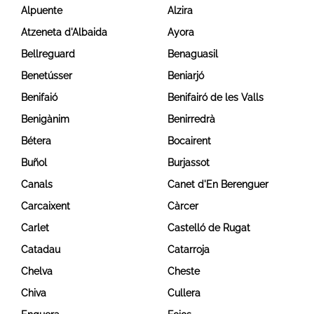
Alpuente
Alzira
Atzeneta d'Albaida
Ayora
Bellreguard
Benaguasil
Benetússer
Beniarjó
Benifaió
Benifairó de les Valls
Benigànim
Benirredrà
Bétera
Bocairent
Buñol
Burjassot
Canals
Canet d'En Berenguer
Carcaixent
Càrcer
Carlet
Castelló de Rugat
Catadau
Catarroja
Chelva
Cheste
Chiva
Cullera