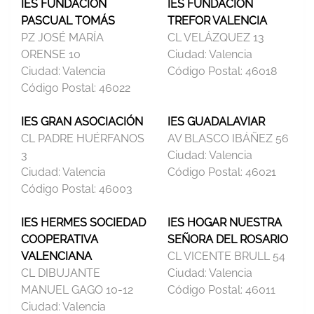
IES FUNDACIÓN
IES FUNDACIÓN
PASCUAL TOMÁS
TREFOR VALENCIA
PZ JOSÉ MARÍA
CL VELÁZQUEZ 13
ORENSE 10
Ciudad:
Valencia
Ciudad:
Valencia
Código Postal:
46018
Código Postal:
46022
IES GRAN ASOCIACIÓN
IES GUADALAVIAR
CL PADRE HUÉRFANOS
AV BLASCO IBÁÑEZ 56
3
Ciudad:
Valencia
Ciudad:
Valencia
Código Postal:
46021
Código Postal:
46003
IES HERMES SOCIEDAD
IES HOGAR NUESTRA
COOPERATIVA
SEÑORA DEL ROSARIO
VALENCIANA
CL VICENTE BRULL 54
CL DIBUJANTE
Ciudad:
Valencia
MANUEL GAGO 10-12
Código Postal:
46011
Ciudad:
Valencia