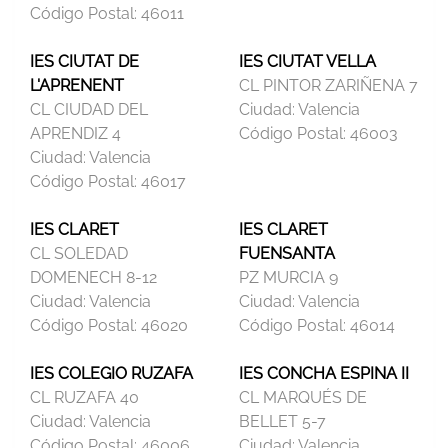
Código Postal:
46011
IES CIUTAT DE
IES CIUTAT VELLA
L'APRENENT
CL PINTOR ZARIÑENA 7
CL CIUDAD DEL
Ciudad:
Valencia
APRENDIZ 4
Código Postal:
46003
Ciudad:
Valencia
Código Postal:
46017
IES CLARET
IES CLARET
CL SOLEDAD
FUENSANTA
DOMENECH 8-12
PZ MURCIA 9
Ciudad:
Valencia
Ciudad:
Valencia
Código Postal:
46020
Código Postal:
46014
IES COLEGIO RUZAFA
IES CONCHA ESPINA II
CL RUZAFA 40
CL MARQUÉS DE
Ciudad:
Valencia
BELLET 5-7
Código Postal:
46006
Ciudad:
Valencia