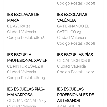
Código Postal:
46005
IES ESCLAVAS DE
IES ESCOLAPIAS
MARÍA
VALÈNCIA
CL AYORA 24
GV FERNANDO EL
Ciudad:
Valencia
CATÓLICO 23
Código Postal:
46018
Ciudad:
Valencia
Código Postal:
46008
IES ESCUELA
IES ESCUELAS PÍAS
PROFESIONAL XAVIER
CL CARNICEROS 6
CL PINTOR LÓPEZ 8
Ciudad:
Valencia
Ciudad:
Valencia
Código Postal:
46001
Código Postal:
46003
IES ESCUELAS PÍAS-
IES ESCUELAS
MALVARROSA
PROFESIONALES DE
CL GRAN CANARIA 15
ARTESANOS
Ciudad:
Valencia
AV REGNE DE