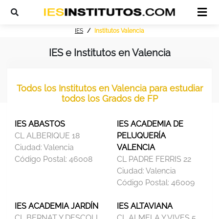
IES
Institutos Valencia
IES e Institutos en Valencia
Todos los Institutos en Valencia para estudiar
todos los Grados de FP
IES ABASTOS
IES ACADEMIA DE
CL ALBERIQUE 18
PELUQUERÍA
Ciudad:
Valencia
VALENCIA
Código Postal:
46008
CL PADRE FERRIS 22
Ciudad:
Valencia
Código Postal:
46009
IES ACADEMIA JARDÍN
IES ALTAVIANA
CL BERNAT Y DESCOLL
CL ALMELA Y VIVES 5