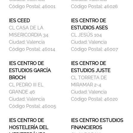
Código Postal:
46001
Código Postal:
46026
IES CEED
IES CENTRO DE
CL CASA DE LA
ESTUDIOS ASES
MISERICORDIA 34
CL JESÚS 104
Ciudad:
Valencia
Ciudad:
Valencia
Código Postal:
46014
Código Postal:
46007
IES CENTRO DE
IES CENTRO DE
ESTUDIOS GARCÍA
ESTUDIOS JUSTE
BROCH
CL TORRETA DE
CL PEDRO III EL
MIRAMAR 2-4
GRANDE 46
Ciudad:
Valencia
Ciudad:
Valencia
Código Postal:
46020
Código Postal:
46005
IES CENTRO DE
IES CENTRO ESTUDIOS
HOSTELERÍA DEL
FINANCIEROS