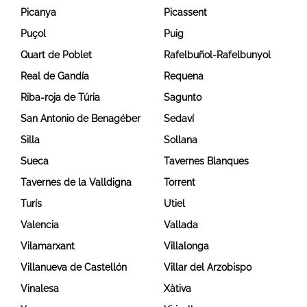
Picanya
Picassent
Puçol
Puig
Quart de Poblet
Rafelbuñol-Rafelbunyol
Real de Gandía
Requena
Riba-roja de Túria
Sagunto
San Antonio de Benagéber
Sedaví
Silla
Sollana
Sueca
Tavernes Blanques
Tavernes de la Valldigna
Torrent
Turís
Utiel
Valencia
Vallada
Vilamarxant
Villalonga
Villanueva de Castellón
Villar del Arzobispo
Vinalesa
Xàtiva