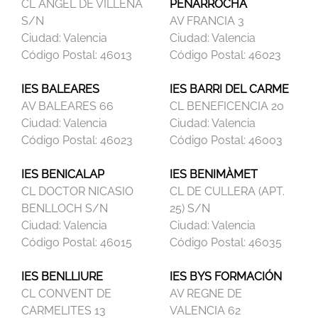
CL ÁNGEL DE VILLENA
PEÑARROCHA
S/N
AV FRANCIA 3
Ciudad:
Valencia
Ciudad:
Valencia
Código Postal:
46013
Código Postal:
46023
IES BALEARES
IES BARRI DEL CARME
AV BALEARES 66
CL BENEFICENCIA 20
Ciudad:
Valencia
Ciudad:
Valencia
Código Postal:
46023
Código Postal:
46003
IES BENICALAP
IES BENIMÀMET
CL DOCTOR NICASIO
CL DE CULLERA (APT.
BENLLOCH S/N
25) S/N
Ciudad:
Valencia
Ciudad:
Valencia
Código Postal:
46015
Código Postal:
46035
IES BENLLIURE
IES BYS FORMACIÓN
CL CONVENT DE
AV REGNE DE
CARMELITES 13
VALENCIA 62