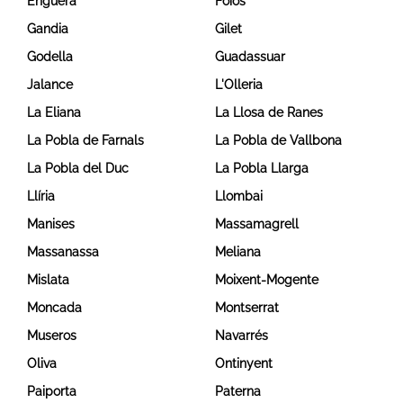
Enguera
Foios
Gandia
Gilet
Godella
Guadassuar
Jalance
L'Olleria
La Eliana
La Llosa de Ranes
La Pobla de Farnals
La Pobla de Vallbona
La Pobla del Duc
La Pobla Llarga
Llíria
Llombai
Manises
Massamagrell
Massanassa
Meliana
Mislata
Moixent-Mogente
Moncada
Montserrat
Museros
Navarrés
Oliva
Ontinyent
Paiporta
Paterna