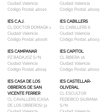
Ciudad:
Valencia
Ciudad:
Valencia
Código Postal:
46010
Código Postal:
46005
IES C.A.J.
IES CABILLERS
CL DOCTOR DOMAGK 1
CL CABILLERS 6
Ciudad:
Valencia
Ciudad:
Valencia
Código Postal:
46006
Código Postal:
46003
IES CAMPANAR
IES CAPITOL
PZ BADAJOZ S/N
CL RIBERA 16
Ciudad:
Valencia
Ciudad:
Valencia
Código Postal:
46015
Código Postal:
46002
IES CASA DE LOS
IES CASTELLAR-
OBREROS DE SAN
OLIVERAL
VICENTE FERRER
CL ESCULTOR
CL CAVALLERS (CASA
FEDERICO SIURANA
DE LOS OBREROS) 31
S/N
Ciudad:
Valencia
Ciudad:
Valencia