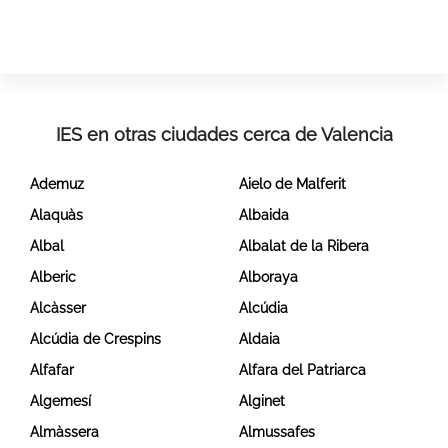
IES en otras ciudades cerca de Valencia
Ademuz
Aielo de Malferit
Alaquàs
Albaida
Albal
Albalat de la Ribera
Alberic
Alboraya
Alcàsser
Alcúdia
Alcúdia de Crespins
Aldaia
Alfafar
Alfara del Patriarca
Algemesí
Alginet
Almàssera
Almussafes