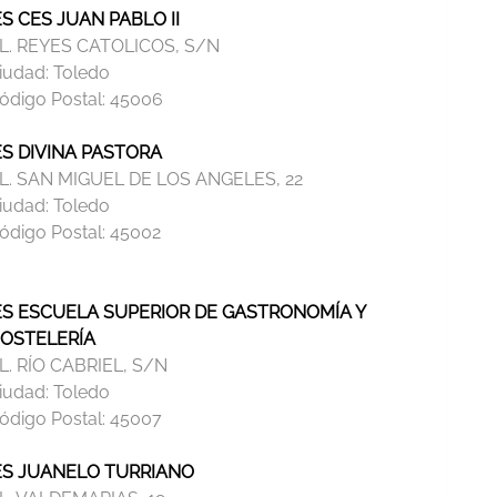
ES CES JUAN PABLO II
L. REYES CATOLICOS, S/N
iudad:
Toledo
ódigo Postal:
45006
ES DIVINA PASTORA
L. SAN MIGUEL DE LOS ANGELES, 22
iudad:
Toledo
ódigo Postal:
45002
ES ESCUELA SUPERIOR DE GASTRONOMÍA Y
OSTELERÍA
L. RÍO CABRIEL, S/N
iudad:
Toledo
ódigo Postal:
45007
ES JUANELO TURRIANO