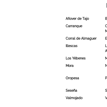
Añover de Tajo
B
Carranque
C
Corral de Almaguer
E
Illescas
L
A
Los Yébenes
M
Mora
Oropesa
P
Seseña
S
Valmojado
V