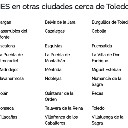
IES en otras ciudades cerca de Toled
argas
Belvís de la Jara
Burguillos de Tole
asarrubios del
Cazalegas
Cebolla
Monte
scalona
Esquivias
Fuensalida
a Puebla de
La Puebla de
La Villa de Don
lmoradiel
Montalbán
Fadrique
adridejos
Méntrida
Miguel Esteban
Navahermosa
Noblejas
Numancia de la
Sagra
olán
Quintanar de la
Recas
Orden
onseca
Talavera de la Reina
Toledo
illacañas
Villafranca de los
Villaluenga de la
Caballeros
Sagra