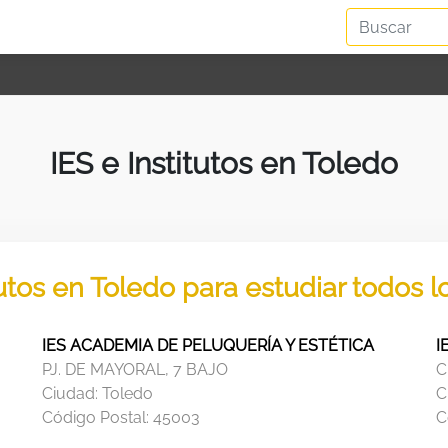
IES e Institutos en Toledo
tutos en Toledo para estudiar todos 
IES ACADEMIA DE PELUQUERÍA Y ESTÉTICA
I
PJ. DE MAYORAL, 7 BAJO
C
Ciudad:
Toledo
C
Código Postal:
45003
C