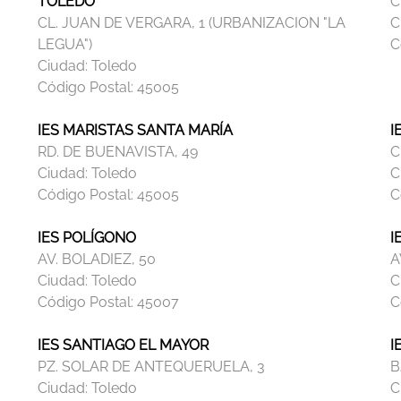
TOLEDO
C
CL. JUAN DE VERGARA, 1 (URBANIZACION "LA
C
LEGUA")
C
Ciudad:
Toledo
Código Postal:
45005
IES MARISTAS SANTA MARÍA
I
RD. DE BUENAVISTA, 49
C
Ciudad:
Toledo
C
Código Postal:
45005
C
IES POLÍGONO
I
AV. BOLADIEZ, 50
A
Ciudad:
Toledo
C
Código Postal:
45007
C
IES SANTIAGO EL MAYOR
I
PZ. SOLAR DE ANTEQUERUELA, 3
B
Ciudad:
Toledo
C