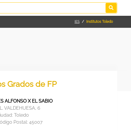
IES
Institutos Toledo
los Grados de FP
ES ALFONSO X EL SABIO
L. VALDEHUESA, 6
iudad:
Toledo
ódigo Postal:
45007