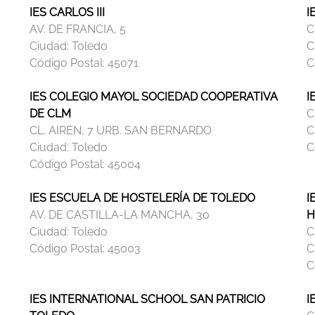
IES CARLOS III
I
AV. DE FRANCIA, 5
C
Ciudad:
Toledo
C
Código Postal:
45071
C
IES COLEGIO MAYOL SOCIEDAD COOPERATIVA
I
DE CLM
C
CL. AIREN, 7 URB. SAN BERNARDO
C
Ciudad:
Toledo
C
Código Postal:
45004
IES ESCUELA DE HOSTELERÍA DE TOLEDO
I
AV. DE CASTILLA-LA MANCHA, 30
H
Ciudad:
Toledo
C
Código Postal:
45003
C
C
IES INTERNATIONAL SCHOOL SAN PATRICIO
I