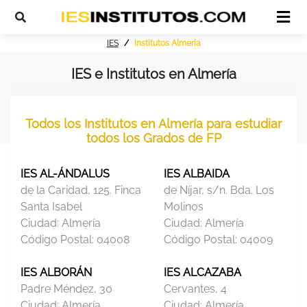
IES
Institutos Almería
IES e Institutos en Almería
Todos los Institutos en Almería para estudiar
todos los Grados de FP
IES AL-ÁNDALUS
IES ALBAIDA
de la Caridad, 125. Finca
de Níjar, s/n. Bda. Los
Santa Isabel
Molinos
Ciudad:
Almería
Ciudad:
Almería
Código Postal:
04008
Código Postal:
04009
IES ALBORÁN
IES ALCAZABA
Padre Méndez, 30
Cervantes, 4
Ciudad:
Almería
Ciudad:
Almería