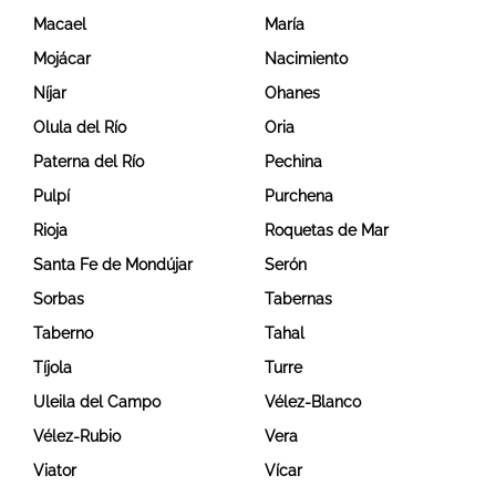
Macael
María
Mojácar
Nacimiento
Níjar
Ohanes
Olula del Río
Oria
Paterna del Río
Pechina
Pulpí
Purchena
Rioja
Roquetas de Mar
Santa Fe de Mondújar
Serón
Sorbas
Tabernas
Taberno
Tahal
Tíjola
Turre
Uleila del Campo
Vélez-Blanco
Vélez-Rubio
Vera
Viator
Vícar