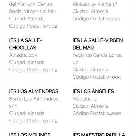
del Mar s/n. Centro
Alcázar, 4- Planta 1ª
Social Virgen del Mar
Ciudad:
Almería
Ciudad:
Almería
Código Postal:
04440
Código Postal:
04002
IES LA SALLE-
IES LA SALLE-VIRGEN
CHOCILLAS
DEL MAR
Alhadra, 205
Federico García Lorca,
Ciudad:
Almería
60
Código Postal:
04009
Ciudad:
Almería
Código Postal:
04005
IES LOS ALMENDROS
IES LOS ÁNGELES
Barrio Los Almendros,
Maestría, 2
s/n
Ciudad:
Almería
Ciudad:
Almería
Código Postal:
04008
Código Postal:
04009
IES LOS MOLINOS
IES MAESTRO PADILLA