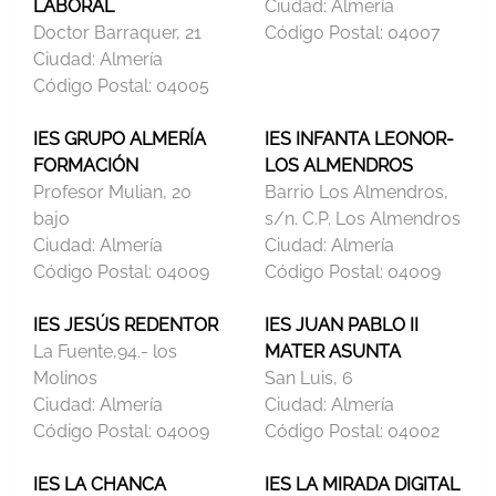
LABORAL
Ciudad:
Almería
Doctor Barraquer, 21
Código Postal:
04007
Ciudad:
Almería
Código Postal:
04005
IES GRUPO ALMERÍA
IES INFANTA LEONOR-
FORMACIÓN
LOS ALMENDROS
Profesor Mulian, 20
Barrio Los Almendros,
bajo
s/n. C.P. Los Almendros
Ciudad:
Almería
Ciudad:
Almería
Código Postal:
04009
Código Postal:
04009
IES JESÚS REDENTOR
IES JUAN PABLO II
La Fuente,94.- los
MATER ASUNTA
Molinos
San Luis, 6
Ciudad:
Almería
Ciudad:
Almería
Código Postal:
04009
Código Postal:
04002
IES LA CHANCA
IES LA MIRADA DIGITAL