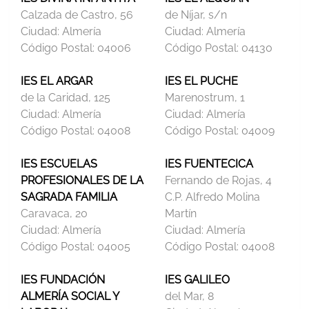
Calzada de Castro, 56
de Níjar, s/n
Ciudad:
Almería
Ciudad:
Almería
Código Postal:
04006
Código Postal:
04130
IES EL ARGAR
IES EL PUCHE
de la Caridad, 125
Marenostrum, 1
Ciudad:
Almería
Ciudad:
Almería
Código Postal:
04008
Código Postal:
04009
IES ESCUELAS
IES FUENTECICA
PROFESIONALES DE LA
Fernando de Rojas, 4
SAGRADA FAMILIA
C.P. Alfredo Molina
Caravaca, 20
Martín
Ciudad:
Almería
Ciudad:
Almería
Código Postal:
04005
Código Postal:
04008
IES FUNDACIÓN
IES GALILEO
ALMERÍA SOCIAL Y
del Mar, 8