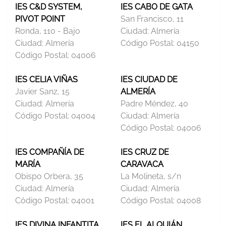
IES C&D SYSTEM,
IES CABO DE GATA
PIVOT POINT
San Francisco, 11
Ronda, 110 - Bajo
Ciudad:
Almería
Ciudad:
Almería
Código Postal:
04150
Código Postal:
04006
IES CELIA VIÑAS
IES CIUDAD DE
Javier Sanz, 15
ALMERÍA
Ciudad:
Almería
Padre Méndez, 40
Código Postal:
04004
Ciudad:
Almería
Código Postal:
04006
IES COMPAÑÍA DE
IES CRUZ DE
MARÍA
CARAVACA
Obispo Orbera, 35
La Molineta, s/n
Ciudad:
Almería
Ciudad:
Almería
Código Postal:
04001
Código Postal:
04008
IES DIVINA INFANTITA
IES EL ALQUIÁN