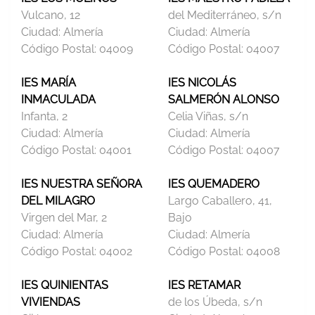
Vulcano, 12
del Mediterráneo, s/n
Ciudad:
Almería
Ciudad:
Almería
Código Postal:
04009
Código Postal:
04007
IES MARÍA
IES NICOLÁS
INMACULADA
SALMERÓN ALONSO
Infanta, 2
Celia Viñas, s/n
Ciudad:
Almería
Ciudad:
Almería
Código Postal:
04001
Código Postal:
04007
IES NUESTRA SEÑORA
IES QUEMADERO
DEL MILAGRO
Largo Caballero, 41,
Virgen del Mar, 2
Bajo
Ciudad:
Almería
Ciudad:
Almería
Código Postal:
04002
Código Postal:
04008
IES QUINIENTAS
IES RETAMAR
VIVIENDAS
de los Úbeda, s/n