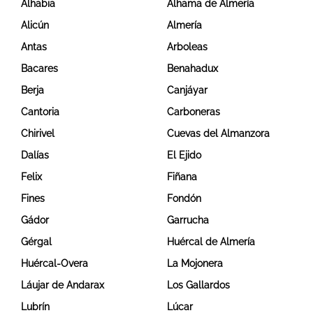
Alhabia
Alhama de Almería
Alicún
Almería
Antas
Arboleas
Bacares
Benahadux
Berja
Canjáyar
Cantoria
Carboneras
Chirivel
Cuevas del Almanzora
Dalías
El Ejido
Felix
Fiñana
Fines
Fondón
Gádor
Garrucha
Gérgal
Huércal de Almería
Huércal-Overa
La Mojonera
Láujar de Andarax
Los Gallardos
Lubrín
Lúcar