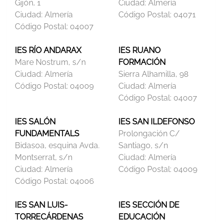
Gijón, 1
Ciudad:
Almería
Ciudad:
Almería
Código Postal:
04071
Código Postal:
04007
IES RÍO ANDARAX
IES RUANO
Mare Nostrum, s/n
FORMACIÓN
Ciudad:
Almería
Sierra Alhamilla, 98
Código Postal:
04009
Ciudad:
Almería
Código Postal:
04007
IES SALÓN
IES SAN ILDEFONSO
FUNDAMENTALS
Prolongación C/
Bidasoa, esquina Avda.
Santiago, s/n
Montserrat, s/n
Ciudad:
Almería
Ciudad:
Almería
Código Postal:
04009
Código Postal:
04006
IES SAN LUIS-
IES SECCIÓN DE
TORRECÁRDENAS
EDUCACIÓN