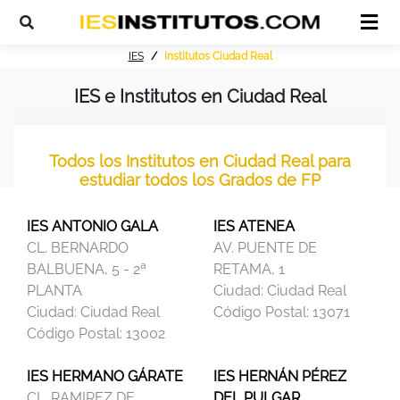
IES
Institutos Ciudad Real
IES e Institutos en Ciudad Real
Todos los Institutos en Ciudad Real para
estudiar todos los Grados de FP
IES ANTONIO GALA
IES ATENEA
CL. BERNARDO
AV. PUENTE DE
BALBUENA, 5 - 2ª
RETAMA, 1
PLANTA
Ciudad:
Ciudad Real
Ciudad:
Ciudad Real
Código Postal:
13071
Código Postal:
13002
IES HERMANO GÁRATE
IES HERNÁN PÉREZ
CL. RAMIREZ DE
DEL PULGAR