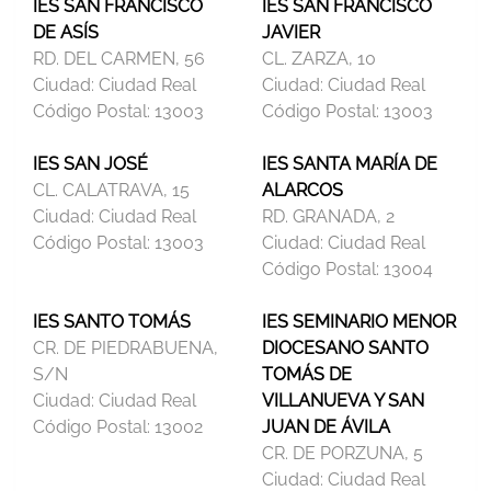
IES SAN FRANCISCO
IES SAN FRANCISCO
DE ASÍS
JAVIER
RD. DEL CARMEN, 56
CL. ZARZA, 10
Ciudad:
Ciudad Real
Ciudad:
Ciudad Real
Código Postal:
13003
Código Postal:
13003
IES SAN JOSÉ
IES SANTA MARÍA DE
CL. CALATRAVA, 15
ALARCOS
Ciudad:
Ciudad Real
RD. GRANADA, 2
Código Postal:
13003
Ciudad:
Ciudad Real
Código Postal:
13004
IES SANTO TOMÁS
IES SEMINARIO MENOR
CR. DE PIEDRABUENA,
DIOCESANO SANTO
S/N
TOMÁS DE
Ciudad:
Ciudad Real
VILLANUEVA Y SAN
Código Postal:
13002
JUAN DE ÁVILA
CR. DE PORZUNA, 5
Ciudad:
Ciudad Real