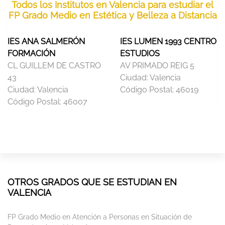
Todos los Institutos en Valencia para estudiar el
FP Grado Medio en Estética y Belleza a Distancia
IES ANA SALMERÓN
IES LUMEN 1993 CENTRO
FORMACIÓN
ESTUDIOS
CL GUILLEM DE CASTRO
AV PRIMADO REIG 5
43
Ciudad:
Valencia
Ciudad:
Valencia
Código Postal:
46019
Código Postal:
46007
OTROS GRADOS QUE SE ESTUDIAN EN
VALENCIA
FP Grado Medio en Atención a Personas en Situación de