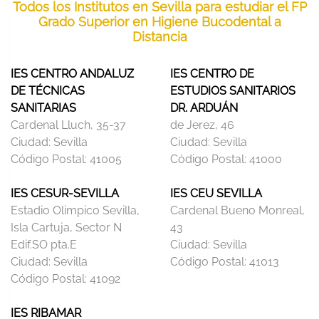
Todos los Institutos en Sevilla para estudiar el FP
Grado Superior en Higiene Bucodental a
Distancia
IES CENTRO ANDALUZ
IES CENTRO DE
DE TÉCNICAS
ESTUDIOS SANITARIOS
SANITARIAS
DR. ARDUÁN
Cardenal Lluch, 35-37
de Jerez, 46
Ciudad:
Sevilla
Ciudad:
Sevilla
Código Postal:
41005
Código Postal:
41000
IES CESUR-SEVILLA
IES CEU SEVILLA
Estadio Olimpico Sevilla,
Cardenal Bueno Monreal,
Isla Cartuja, Sector N
43
Edif.SO pta.E
Ciudad:
Sevilla
Ciudad:
Sevilla
Código Postal:
41013
Código Postal:
41092
IES RIBAMAR