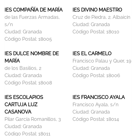
IES COMPAÑÍA DE MARÍA
IES DIVINO MAESTRO
de las Fuerzas Armadas,
Cruz de Piedra, 2. Albaicín
s/n
Ciudad:
Granada
Ciudad:
Granada
Código Postal:
18010
Código Postal:
18005
IES DULCE NOMBRE DE
IES EL CARMELO
MARÍA
Francisco Palau y Quer, 19
de los Basilios, 2
Ciudad:
Granada
Ciudad:
Granada
Código Postal:
18006
Código Postal:
18008
IES ESCOLAPIOS
IES FRANCISCO AYALA
CARTUJA LUZ
Francisco Ayala, s/n
CASANOVA
Ciudad:
Granada
Pilar García Romanillos, 3
Código Postal:
18014
Ciudad:
Granada
Código Postal:
18011