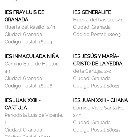
IES FRAY LUIS DE
IES GENERALIFE
GRANADA
Huerta del Rasillo, s/n
Huerta del Rasillo, s/n
Ciudad:
Granada
Ciudad:
Granada
Código Postal:
18003
Código Postal:
18004
IES INMACULADA NIÑA
IES JESÚS Y MARÍA-
Camino Bajo de Huétor,
CRISTO DE LA YEDRA
49
de la Cartuja, 2-4
Ciudad:
Granada
Ciudad:
Granada
Código Postal:
18008
Código Postal:
18011
IES JUAN XXIII -
IES JUAN XXIII - CHANA
CARTUJA
Camino Viejo Santa Fe,
Periodista Luis de Vicente,
s/n
1
Ciudad:
Granada
Ciudad:
Granada
Código Postal:
18015