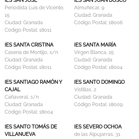
IES SAN JOSÉ
IES SAN JUAN BOSCO
Periodista Luis de Vicente,
Almuñécar, 9
15
Ciudad:
Granada
Ciudad:
Granada
Código Postal:
18006
Código Postal:
18011
IES SANTA CRISTINA
IES SANTA MARÍA
Casería de Montijo, s/n
Virgen Blanca, 25
Ciudad:
Granada
Ciudad:
Granada
Código Postal:
18011
Código Postal:
18004
IES SANTIAGO RAMÓN Y
IES SANTO DOMINGO
CAJAL
Vistillas, 2
Cañaveral, s/n
Ciudad:
Granada
Ciudad:
Granada
Código Postal:
18009
Código Postal:
18004
IES SANTO TOMÁS DE
IES SEVERO OCHOA
VILLANUEVA
de las Alpujarras, 31