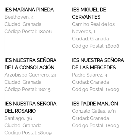
IES MARIANA PINEDA
IES MIGUEL DE
Beethoven, 4
CERVANTES
Ciudad:
Granada
Camino Real de los
Código Postal:
18006
Neveros, 1
Ciudad:
Granada
Código Postal:
18008
IES NUESTRA SEÑORA
IES NUESTRA SEÑORA
DE LA CONSOLACIÓN
DE LAS MERCEDES
Arzobispo Guerrero, 23
Padre Suárez, 4
Ciudad:
Granada
Ciudad:
Granada
Código Postal:
18015
Código Postal:
18009
IES NUESTRA SEÑORA
IES PADRE MANJÓN
DEL ROSARIO
Gonzalo Gallas, s/n
Santiago, 36
Ciudad:
Granada
Ciudad:
Granada
Código Postal:
18003
Código Postal:
18009