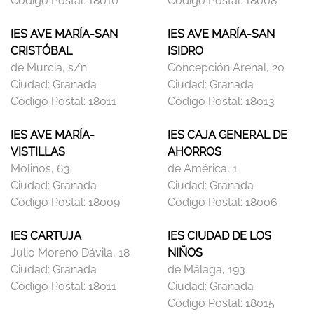
Código Postal:
18010
Código Postal:
18008
IES AVE MARÍA-SAN
IES AVE MARÍA-SAN
CRISTÓBAL
ISIDRO
de Murcia, s/n
Concepción Arenal, 20
Ciudad:
Granada
Ciudad:
Granada
Código Postal:
18011
Código Postal:
18013
IES AVE MARÍA-
IES CAJA GENERAL DE
VISTILLAS
AHORROS
Molinos, 63
de América, 1
Ciudad:
Granada
Ciudad:
Granada
Código Postal:
18009
Código Postal:
18006
IES CARTUJA
IES CIUDAD DE LOS
Julio Moreno Dávila, 18
NIÑOS
Ciudad:
Granada
de Málaga, 193
Código Postal:
18011
Ciudad:
Granada
Código Postal:
18015