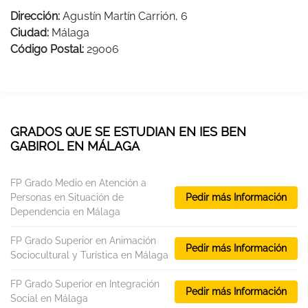
Dirección:
Agustín Martín Carrión, 6
Ciudad:
Málaga
Código Postal:
29006
GRADOS QUE SE ESTUDIAN EN IES BEN
GABIROL EN MÁLAGA
FP Grado Medio en Atención a
Personas en Situación de
Pedir más Información
Dependencia en Málaga
FP Grado Superior en Animación
Pedir más Información
Sociocultural y Turística en Málaga
FP Grado Superior en Integración
Pedir más Información
Social en Málaga