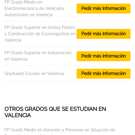
FP Grado Medio en
Electromecánica de Vehículos
Pedir más Información
Automóviles en Valencia
FP Grado Superior en Artista Fallero
y Construcción de Escenografías en
Pedir más Información
Valencia
FP Grado Superior en Automoción
Pedir más Información
en Valencia
Graduado Escolar en Valencia
Pedir más Información
OTROS GRADOS QUE SE ESTUDIAN EN
VALENCIA
FP Grado Medio en Atención a Personas en Situación de