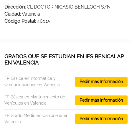
Dirección:
CL DOCTOR NICASIO BENLLOCH S/N
Ciudad:
Valencia
Código Postal:
46015
GRADOS QUE SE ESTUDIAN EN IES BENICALAP
EN VALENCIA
FP Básica en Informática y
Pedir más Información
Comunicaciones en Valencia
FP Básica en Mantenimiento de
Pedir más Información
Vehículos en Valencia
FP Grado Medio en Carrocería en
Pedir más Información
Valencia