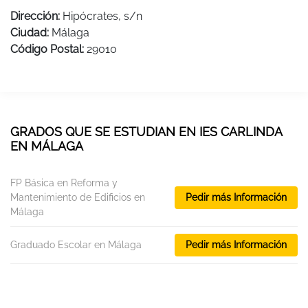
Dirección:
Hipócrates, s/n
Ciudad:
Málaga
Código Postal:
29010
GRADOS QUE SE ESTUDIAN EN IES CARLINDA
EN MÁLAGA
FP Básica en Reforma y
Mantenimiento de Edificios en
Pedir más Información
Málaga
Graduado Escolar en Málaga
Pedir más Información