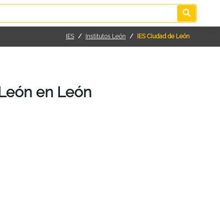
IES
Institutos León
IES Ciudad de León
 León en León