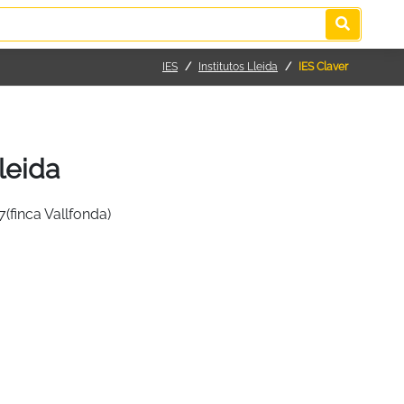
IES
Institutos Lleida
IES Claver
leida
7(finca Vallfonda)