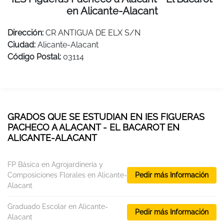
en Alicante-Alacant
Dirección:
CR ANTIGUA DE ELX S/N
Ciudad:
Alicante-Alacant
Código Postal:
03114
GRADOS QUE SE ESTUDIAN EN IES FIGUERAS
PACHECO A ALACANT - EL BACAROT EN
ALICANTE-ALACANT
FP Básica en Agrojardinería y
Composiciones Florales en Alicante-
Pedir más Información
Alacant
Graduado Escolar en Alicante-
Pedir más Información
Alacant