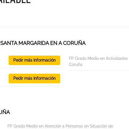
E SANTA MARGARIDA EN A CORUÑA
FP Grado Medio en Actividades 
Pedir más Información
Coruña
Pedir más Información
RUÑA
FP Grado Medio en Atención a Personas en Situación de