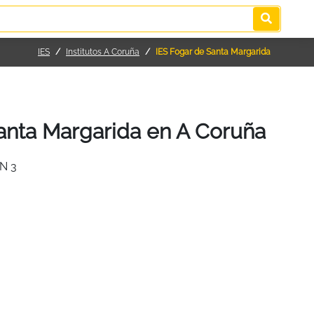
IES
Institutos A Coruña
IES Fogar de Santa Margarida
anta Margarida en A Coruña
N 3