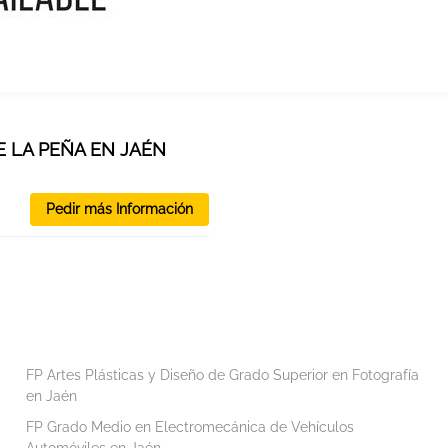
E LA PEÑA EN JAÉN
Pedir más Información
FP Artes Plásticas y Diseño de Grado Superior en Fotografía
en Jaén
FP Grado Medio en Electromecánica de Vehículos
Automóviles en Jaén