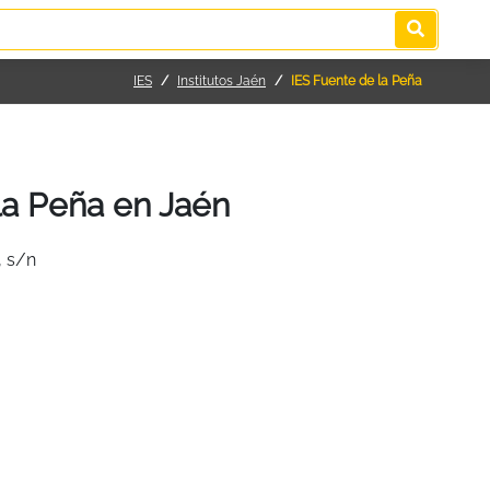
IES
Institutos Jaén
IES Fuente de la Peña
la Peña en Jaén
, s/n