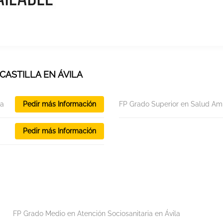
CASTILLA EN ÁVILA
la
Pedir más Información
FP Grado Superior en Salud Amb
Pedir más Información
FP Grado Medio en Atención Sociosanitaria en Ávila