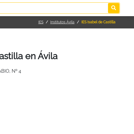
IES
Institutos Ávila
IES Isabel de Castilla
stilla en Ávila
BIO, Nº 4