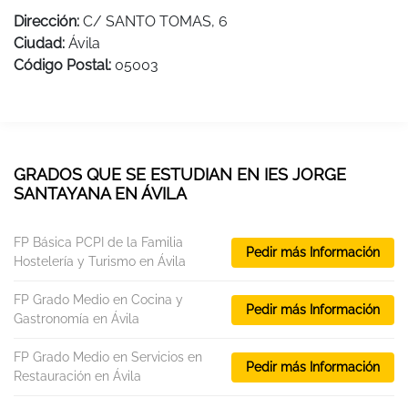
Dirección:
C/ SANTO TOMAS, 6
Ciudad:
Ávila
Código Postal:
05003
GRADOS QUE SE ESTUDIAN EN IES JORGE
SANTAYANA EN ÁVILA
FP Básica PCPI de la Familia
Pedir más Información
Hostelería y Turismo en Ávila
FP Grado Medio en Cocina y
Pedir más Información
Gastronomía en Ávila
FP Grado Medio en Servicios en
Pedir más Información
Restauración en Ávila