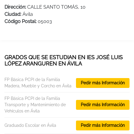
Dirección:
CALLE SANTO TOMÁS, 10
Ciudad:
Ávila
Código Postal:
05003
GRADOS QUE SE ESTUDIAN EN IES JOSÉ LUIS
LÓPEZ ARANGUREN EN ÁVILA
FP Básica PCPI de la Familia
Pedir más Información
Madera, Mueble y Corcho en Ávila
FP Básica PCPI de la Familia
Transporte y Mantenimiento de
Pedir más Información
Vehículos en Ávila
Graduado Escolar en Ávila
Pedir más Información