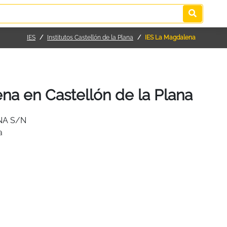
IES
Institutos Castellón de la Plana
IES La Magdalena
na en Castellón de la Plana
NA S/N
a