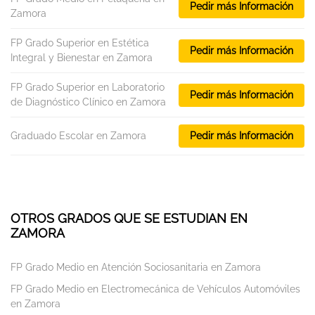
Pedir más Información
Zamora
FP Grado Superior en Estética
Pedir más Información
Integral y Bienestar en Zamora
FP Grado Superior en Laboratorio
Pedir más Información
de Diagnóstico Clínico en Zamora
Graduado Escolar en Zamora
Pedir más Información
OTROS GRADOS QUE SE ESTUDIAN EN
ZAMORA
FP Grado Medio en Atención Sociosanitaria en Zamora
FP Grado Medio en Electromecánica de Vehículos Automóviles
en Zamora