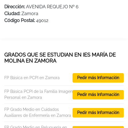
Dirección:
AVENIDA REQUEJO Nº 6
Ciudad:
Zamora
Código Postal:
49012
GRADOS QUE SE ESTUDIAN EN IES MARÍA DE
MOLINA EN ZAMORA
FP Básica en PCPI en Zamora
Pedir más Información
FP Básica PCPI de la Familia Imagen
Pedir más Información
Personal en Zamora
FP Grado Medio en Cuidados
Pedir más Información
Auxiliares de Enfermería en Zamora
FP Grado Medio en Peluquería en