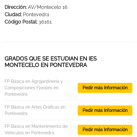
Dirección:
AV/Montecelo 16
Ciudad:
Pontevedra
Código Postal:
36161
GRADOS QUE SE ESTUDIAN EN IES
MONTECELO EN PONTEVEDRA
FP Básica en Agrojardinería y
Composiciones Florales en
Pedir más Información
Pontevedra
FP Básica en Artes Gráficas en
Pedir más Información
Pontevedra
FP Básica en Mantenimiento de
Pedir más Información
Vehículos en Pontevedra