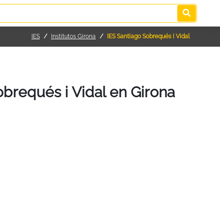
IES
Institutos Girona
IES Santiago Sobrequés i Vidal
obrequés i Vidal en Girona