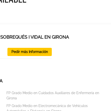
 SOBREQUÉS I VIDAL EN GIRONA
Pedir más Información
A
FP Grado Medio en Cuidados Auxiliares de Enfermería en
Girona
FP Grado Medio en Electromecánica de Vehículos
Automóviles a Distancia en Girona