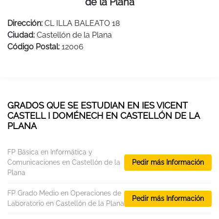
de la Plana
Dirección:
CL ILLA BALEATO 18
Ciudad:
Castellón de la Plana
Código Postal:
12006
GRADOS QUE SE ESTUDIAN EN IES VICENT
CASTELL I DOMÉNECH EN CASTELLÓN DE LA
PLANA
FP Básica en Informática y
Comunicaciones en Castellón de la
Pedir más Información
Plana
FP Grado Medio en Operaciones de
Pedir más Información
Laboratorio en Castellón de la Plana