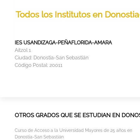
Todos los Institutos en Donostia
IES USANDIZAGA-PEÑAFLORIDA-AMARA
Aitzol 1
Ciudad:
Donostia-San Sebastián
Código Postal:
20011
OTROS GRADOS QUE SE ESTUDIAN EN DONOS
Curso de Acceso a la Universidad Mayores de 25 años en
Donostia-San Sebastián