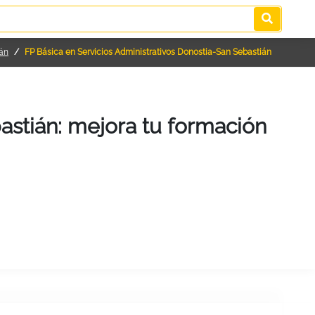
ián
FP Básica en Servicios Administrativos Donostia-San Sebastián
astián: mejora tu formación