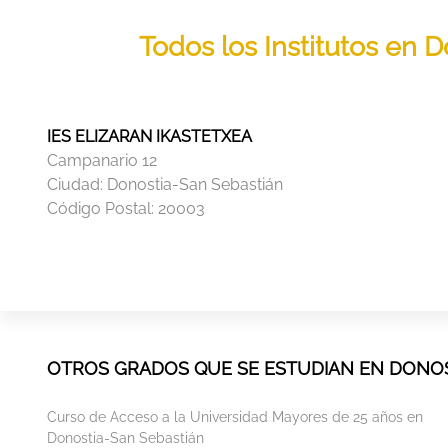
Todos los Institutos en 
IES ELIZARAN IKASTETXEA
Campanario 12
Ciudad:
Donostia-San Sebastián
Código Postal:
20003
OTROS GRADOS QUE SE ESTUDIAN EN DONOS
Curso de Acceso a la Universidad Mayores de 25 años en
Donostia-San Sebastián