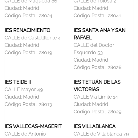
CALLE de Maqueda 86
CALLE de Tolosa 2
Ciudad:
Madrid
Ciudad:
Madrid
Código Postal:
28024
Código Postal:
28041
IES RENACIMIENTO
IES SANTA ANA Y SAN
CALLE de Castellflorite 4
RAFAEL
Ciudad:
Madrid
CALLE del Doctor
Código Postal:
28019
Esquerdo 53
Ciudad:
Madrid
Código Postal:
28028
IES TEIDE II
IES TETUÁN DE LAS
CALLE Mayor 49
VICTORIAS
Ciudad:
Madrid
CALLE Vía Límite 14
Código Postal:
28013
Ciudad:
Madrid
Código Postal:
28029
IES VALLECAS-MAGERIT
IES VILLABLANCA
CALLE de Antonio
CALLE de Villablanca 79