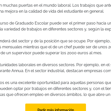
en muchas puertas en el mundo laboral. Los trabajos que ant
a mejora en la calidad de vida del estudiante en general.
el curso de Graduado Escolar puede ser el primer paso hacia
lia variedad de trabajos en diferentes sectores y, según la e
derá del sector y de la posición que se ocupe. Por ejemplo, en
 mensuales mientras que el de un chef puede ser de unos 2000
 de un supervisor puede superar los 2000 euros al mes.
unidades laborales en diversos sectores. Por ejemplo, en el
taurante Annua. En el sector industrial, destacan empresas co
ultos es una excelente oportunidad para aquellas personas 
 pueden optar por trabajos en diferentes sectores y, con el t
sas que ofrecen empleo en diversos ámbitos, lo que abre un 
Pedir más información