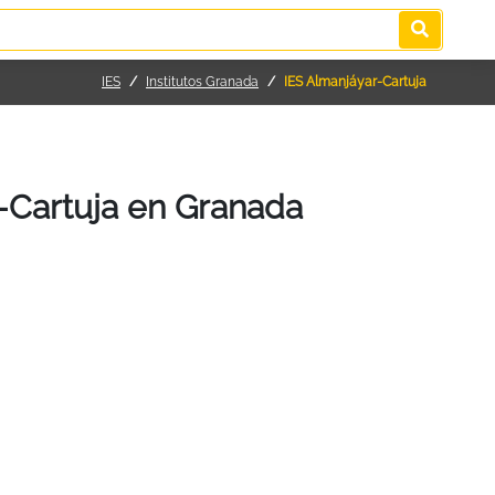
IES
Institutos Granada
IES Almanjáyar-Cartuja
-Cartuja en Granada