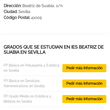
Dirección:
Beatriz de Suabia, s/n
Ciudad:
Sevilla
Código Postal:
41005
GRADOS QUE SE ESTUDIAN EN IES BEATRIZ DE
SUABIA EN SEVILLA
FP Básica en Peluquería y Estética
Pedir más Información
en Sevilla
FP Básica en Servicios
Pedir más Información
Administrativos en Sevilla
FP Grado Medio en Estética y
Pedir más Información
Belleza en Sevilla