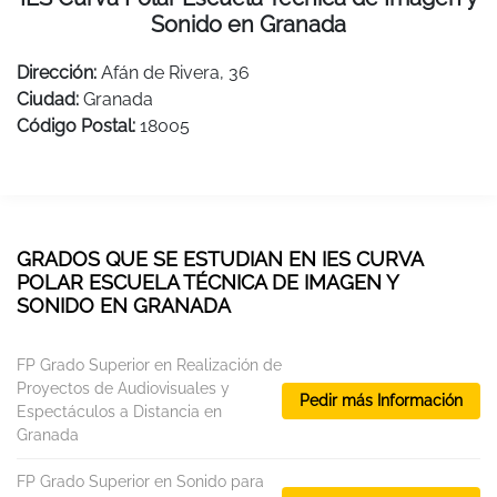
Sonido en Granada
Dirección:
Afán de Rivera, 36
Ciudad:
Granada
Código Postal:
18005
GRADOS QUE SE ESTUDIAN EN IES CURVA
POLAR ESCUELA TÉCNICA DE IMAGEN Y
SONIDO EN GRANADA
FP Grado Superior en Realización de
Proyectos de Audiovisuales y
Pedir más Información
Espectáculos a Distancia en
Granada
FP Grado Superior en Sonido para