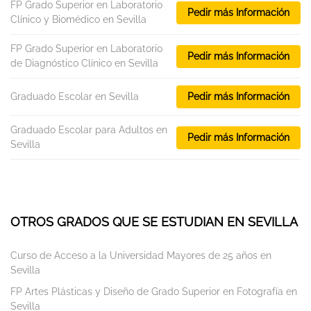
FP Grado Superior en Laboratorio
Pedir más Información
Clínico y Biomédico en Sevilla
FP Grado Superior en Laboratorio
Pedir más Información
de Diagnóstico Clínico en Sevilla
Graduado Escolar en Sevilla
Pedir más Información
Graduado Escolar para Adultos en
Pedir más Información
Sevilla
OTROS GRADOS QUE SE ESTUDIAN EN SEVILLA
Curso de Acceso a la Universidad Mayores de 25 años en
Sevilla
FP Artes Plásticas y Diseño de Grado Superior en Fotografía en
Sevilla