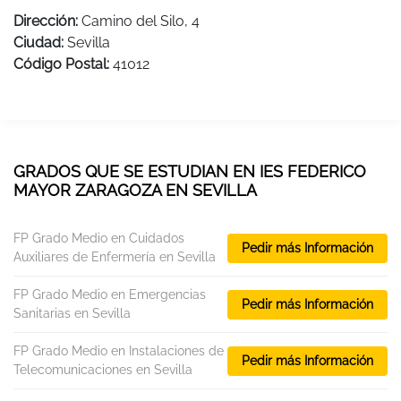
Dirección:
Camino del Silo, 4
Ciudad:
Sevilla
Código Postal:
41012
GRADOS QUE SE ESTUDIAN EN IES FEDERICO
MAYOR ZARAGOZA EN SEVILLA
FP Grado Medio en Cuidados
Pedir más Información
Auxiliares de Enfermería en Sevilla
FP Grado Medio en Emergencias
Pedir más Información
Sanitarias en Sevilla
FP Grado Medio en Instalaciones de
Pedir más Información
Telecomunicaciones en Sevilla