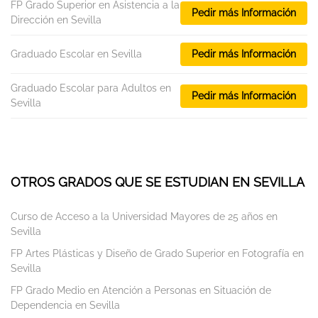
FP Grado Superior en Asistencia a la
Pedir más Información
Dirección en Sevilla
Graduado Escolar en Sevilla
Pedir más Información
Graduado Escolar para Adultos en
Pedir más Información
Sevilla
OTROS GRADOS QUE SE ESTUDIAN EN SEVILLA
Curso de Acceso a la Universidad Mayores de 25 años en
Sevilla
FP Artes Plásticas y Diseño de Grado Superior en Fotografía en
Sevilla
FP Grado Medio en Atención a Personas en Situación de
Dependencia en Sevilla