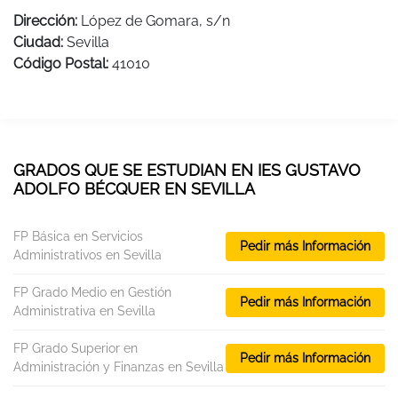
Dirección:
López de Gomara, s/n
Ciudad:
Sevilla
Código Postal:
41010
GRADOS QUE SE ESTUDIAN EN IES GUSTAVO
ADOLFO BÉCQUER EN SEVILLA
FP Básica en Servicios
Pedir más Información
Administrativos en Sevilla
FP Grado Medio en Gestión
Pedir más Información
Administrativa en Sevilla
FP Grado Superior en
Pedir más Información
Administración y Finanzas en Sevilla