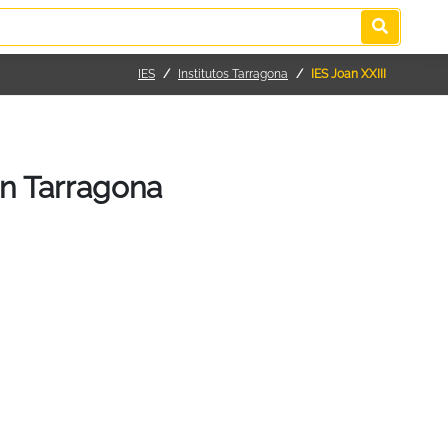
IES
Institutos Tarragona
IES Joan XXIII
en Tarragona