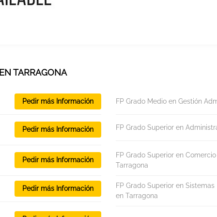
I EN TARRAGONA
Pedir más Información
FP Grado Medio en Gestión Admi
FP Grado Superior en Administr
Pedir más Información
FP Grado Superior en Comercio I
Pedir más Información
Tarragona
FP Grado Superior en Sistemas 
Pedir más Información
en Tarragona