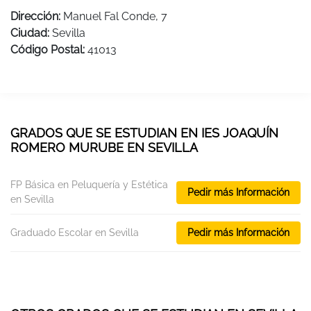
Dirección:
Manuel Fal Conde, 7
Ciudad:
Sevilla
Código Postal:
41013
GRADOS QUE SE ESTUDIAN EN IES JOAQUÍN
ROMERO MURUBE EN SEVILLA
FP Básica en Peluquería y Estética
Pedir más Información
en Sevilla
Graduado Escolar en Sevilla
Pedir más Información