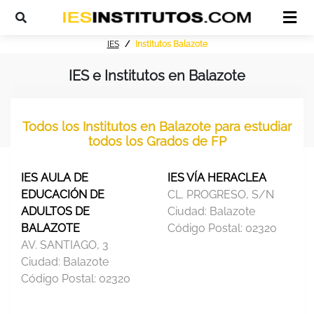
IES
Institutos Balazote
IES e Institutos en Balazote
Todos los Institutos en Balazote para estudiar
todos los Grados de FP
IES AULA DE
IES VÍA HERACLEA
EDUCACIÓN DE
CL. PROGRESO, S/N
ADULTOS DE
Ciudad:
Balazote
BALAZOTE
Código Postal:
02320
AV. SANTIAGO, 3
Ciudad:
Balazote
Código Postal:
02320