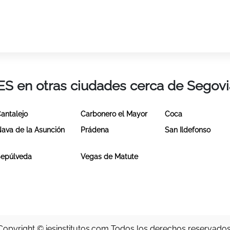
IES en otras ciudades cerca de Segovi
antalejo
Carbonero el Mayor
Coca
ava de la Asunción
Prádena
San Ildefonso
epúlveda
Vegas de Matute
Copyright ©
iesinstitutos.com
Todos los derechos reservados