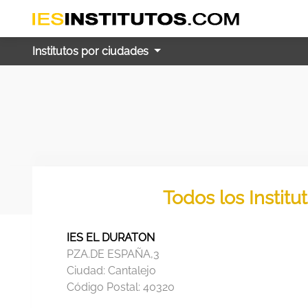
Institutos por ciudades
Todos los Instit
IES EL DURATON
PZA.DE ESPAÑA,3
Ciudad:
Cantalejo
Código Postal:
40320