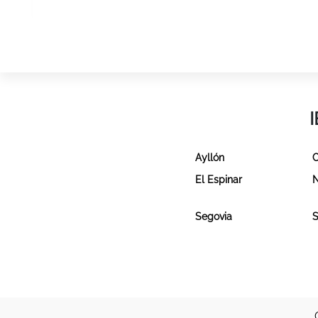
Ayllón
C
El Espinar
N
Segovia
S