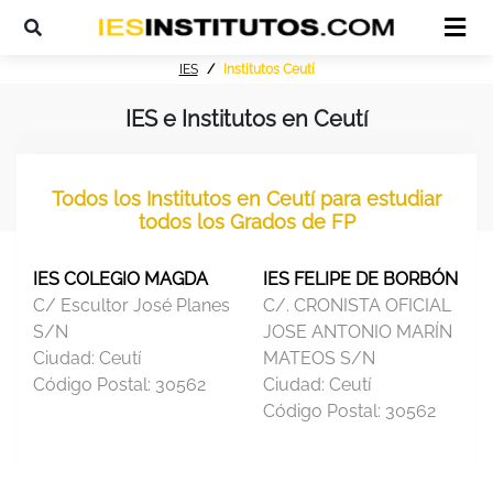
IES
Institutos Ceutí
IES e Institutos en Ceutí
Todos los Institutos en Ceutí para estudiar
todos los Grados de FP
IES COLEGIO MAGDA
IES FELIPE DE BORBÓN
C/ Escultor José Planes
C/. CRONISTA OFICIAL
S/N
JOSE ANTONIO MARÍN
Ciudad:
Ceutí
MATEOS S/N
Código Postal:
30562
Ciudad:
Ceutí
Código Postal:
30562