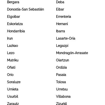
Bergara
Deba
Donostia-San Sebastián
Eibar
Elgoibar
Errenteria
Eskoriatza
Hernani
Hondarribia
Ibarra
Irun
Lasarte-Oria
Lazkao
Legazpi
Lezo
Mondragón-Arrasate
Mutriku
Oiartzun
Oñati
Ordizia
Orio
Pasaia
Soraluze
Tolosa
Urnieta
Urretxu
Usurbil
Villabona
Zarautz
Zizurkil