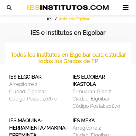
IES
Institutos Elgoibar
IES e Institutos en Elgoibar
Todos los Institutos en Elgoibar para estudiar
todos los Grados de FP
IES ELGOIBAR
IES ELGOIBAR
Arregitorre 2
IKASTOLA
Ciudad:
Elgoibar
Ermuaran-Bide 7
Código Postal:
20870
Ciudad:
Elgoibar
Código Postal:
20870
IES MÁQUINA-
IES MEKA
HERRAMIENTA/MAKINA-
Arregitorre 2
ERREMINTA
Ciudad:
Elgoibar