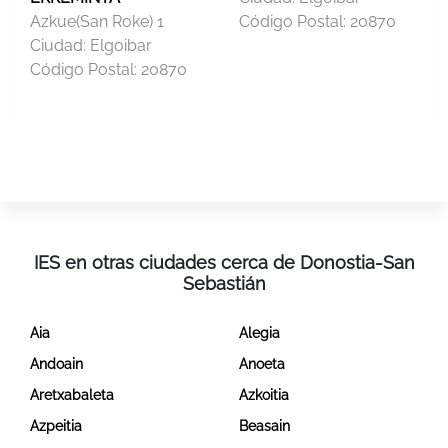
Azkue(San Roke) 1
Código Postal:
20870
Ciudad:
Elgoibar
Código Postal:
20870
IES en otras ciudades cerca de Donostia-San
Sebastián
Aia
Alegia
Andoain
Anoeta
Aretxabaleta
Azkoitia
Azpeitia
Beasain