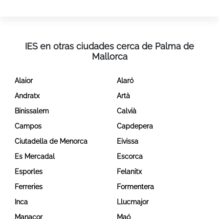
IES en otras ciudades cerca de Palma de
Mallorca
Alaior
Alaró
Andratx
Artà
Binissalem
Calvià
Campos
Capdepera
Ciutadella de Menorca
Eivissa
Es Mercadal
Escorca
Esporles
Felanitx
Ferreries
Formentera
Inca
Llucmajor
Manacor
Maó