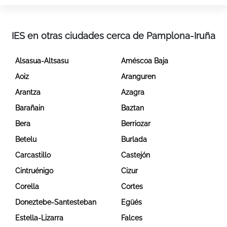
IES en otras ciudades cerca de Pamplona-Iruña
Alsasua-Altsasu
Améscoa Baja
Aoiz
Aranguren
Arantza
Azagra
Barañain
Baztan
Bera
Berriozar
Betelu
Burlada
Carcastillo
Castejón
Cintruénigo
Cizur
Corella
Cortes
Doneztebe-Santesteban
Egüés
Estella-Lizarra
Falces