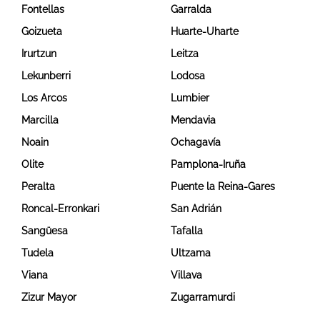
Fontellas
Garralda
Goizueta
Huarte-Uharte
Irurtzun
Leitza
Lekunberri
Lodosa
Los Arcos
Lumbier
Marcilla
Mendavia
Noain
Ochagavía
Olite
Pamplona-Iruña
Peralta
Puente la Reina-Gares
Roncal-Erronkari
San Adrián
Sangüesa
Tafalla
Tudela
Ultzama
Viana
Villava
Zizur Mayor
Zugarramurdi