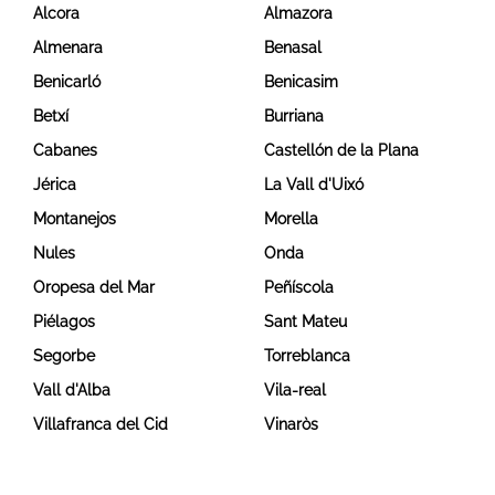
Alcora
Almazora
Almenara
Benasal
Benicarló
Benicasim
Betxí
Burriana
Cabanes
Castellón de la Plana
Jérica
La Vall d'Uixó
Montanejos
Morella
Nules
Onda
Oropesa del Mar
Peñíscola
Piélagos
Sant Mateu
Segorbe
Torreblanca
Vall d'Alba
Vila-real
Villafranca del Cid
Vinaròs