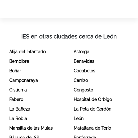
IES en otras ciudades cerca de León
Alija del Infantado
Astorga
Bembibre
Benavides
Boñar
Cacabelos
Camponaraya
Carrizo
Cistierna
Congosto
Fabero
Hospital de Órbigo
La Bañeza
La Pola de Gordón
La Robla
León
Mansilla de las Mulas
Matallana de Torío
Páramo del Sil
Ponferrada