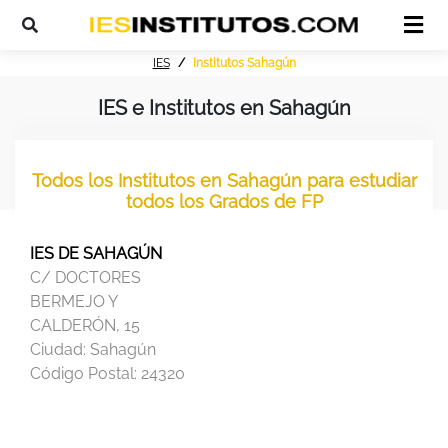
IES
Institutos Sahagún
IES e Institutos en Sahagún
Todos los Institutos en Sahagún para estudiar
todos los Grados de FP
IES DE SAHAGÚN
C/ DOCTORES
BERMEJO Y
CALDERÓN, 15
Ciudad:
Sahagún
Código Postal:
24320