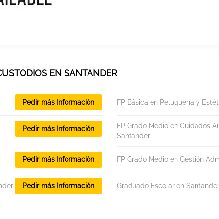
 CUSTODIOS EN SANTANDER
Pedir más Información
FP Básica en Peluquería y Estét
FP Grado Medio en Cuidados Aux
Pedir más Información
Santander
Pedir más Información
FP Grado Medio en Gestión Admi
nder
Pedir más Información
Graduado Escolar en Santande