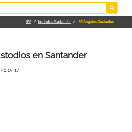
IES
Institutos Santander
IES Ángeles Custodios
stodios en Santander
PE,15-17