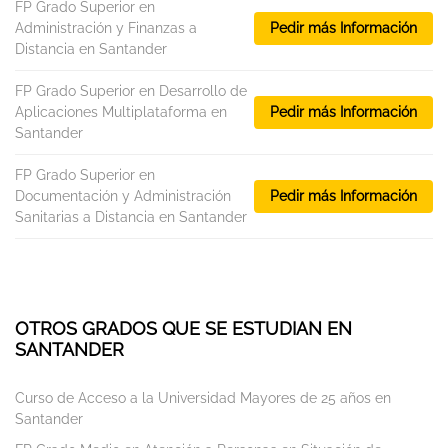
FP Grado Superior en
Administración y Finanzas a
Pedir más Información
Distancia en Santander
FP Grado Superior en Desarrollo de
Aplicaciones Multiplataforma en
Pedir más Información
Santander
FP Grado Superior en
Documentación y Administración
Pedir más Información
Sanitarias a Distancia en Santander
OTROS GRADOS QUE SE ESTUDIAN EN
SANTANDER
Curso de Acceso a la Universidad Mayores de 25 años en
Santander