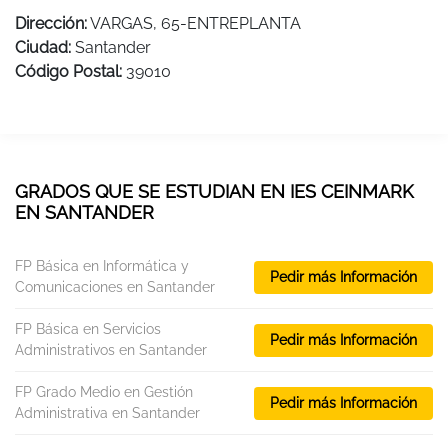
Dirección:
VARGAS, 65-ENTREPLANTA
Ciudad:
Santander
Código Postal:
39010
GRADOS QUE SE ESTUDIAN EN IES CEINMARK
EN SANTANDER
FP Básica en Informática y
Pedir más Información
Comunicaciones en Santander
FP Básica en Servicios
Pedir más Información
Administrativos en Santander
FP Grado Medio en Gestión
Pedir más Información
Administrativa en Santander