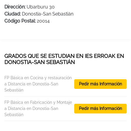
Dirección:
Ubarburu 30
Ciudad:
Donostia-San Sebastián
Código Postal:
20014
GRADOS QUE SE ESTUDIAN EN IES ERROAK EN
DONOSTIA-SAN SEBASTIÁN
FP Básica en Cocina y restauración
a Distancia en Donostia-San
Pedir más Información
Sebastián
FP Básica en Fabricación y Montaje
a Distancia en Donostia-San
Pedir más Información
Sebastián