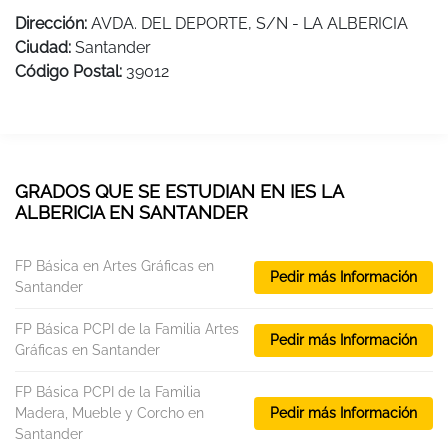
Dirección:
AVDA. DEL DEPORTE, S/N - LA ALBERICIA
Ciudad:
Santander
Código Postal:
39012
GRADOS QUE SE ESTUDIAN EN IES LA
ALBERICIA EN SANTANDER
FP Básica en Artes Gráficas en
Pedir más Información
Santander
FP Básica PCPI de la Familia Artes
Pedir más Información
Gráficas en Santander
FP Básica PCPI de la Familia
Madera, Mueble y Corcho en
Pedir más Información
Santander