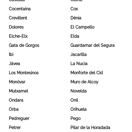
Cocentaina
Cox
Crevillent
Dénia
Dolores
El Campello
Elche-Elx
Elda
Gata de Gorgos
Guardamar del Segura
Ibi
Jacarilla
Jávea
La Nucia
Los Montesinos
Monforte del Cid
Monóvar
Muro de Alcoy
Mutxamel
Novelda
Ondara
Onil
Orba
Orihuela
Pedreguer
Pego
Petrer
Pilar de la Horadada