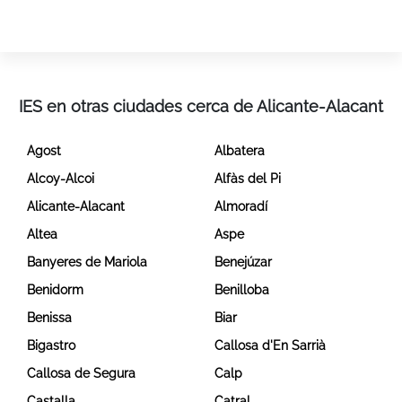
IES en otras ciudades cerca de Alicante-Alacant
Agost
Albatera
Alcoy-Alcoi
Alfàs del Pi
Alicante-Alacant
Almoradí
Altea
Aspe
Banyeres de Mariola
Benejúzar
Benidorm
Benilloba
Benissa
Biar
Bigastro
Callosa d'En Sarrià
Callosa de Segura
Calp
Castalla
Catral