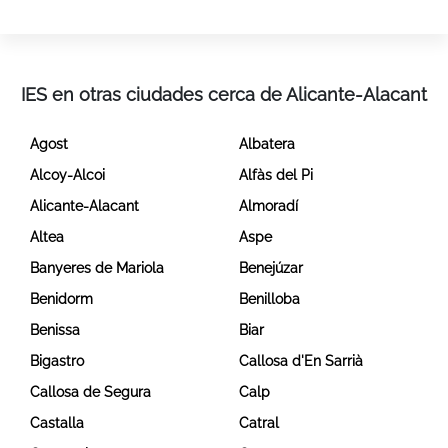
IES en otras ciudades cerca de Alicante-Alacant
Agost
Albatera
Alcoy-Alcoi
Alfàs del Pi
Alicante-Alacant
Almoradí
Altea
Aspe
Banyeres de Mariola
Benejúzar
Benidorm
Benilloba
Benissa
Biar
Bigastro
Callosa d'En Sarrià
Callosa de Segura
Calp
Castalla
Catral