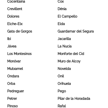
Cocentaina
Cox
Crevillent
Dénia
Dolores
El Campello
Elche-Elx
Elda
Gata de Gorgos
Guardamar del Segura
Ibi
Jacarilla
Jávea
La Nucia
Los Montesinos
Monforte del Cid
Monóvar
Muro de Alcoy
Mutxamel
Novelda
Ondara
Onil
Orba
Orihuela
Pedreguer
Pego
Petrer
Pilar de la Horadada
Pinoso
Rafal