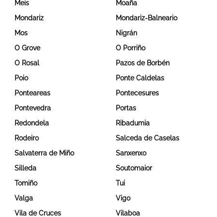
Meis
Moaña
Mondariz
Mondariz-Balneario
Mos
Nigrán
O Grove
O Porriño
O Rosal
Pazos de Borbén
Poio
Ponte Caldelas
Ponteareas
Pontecesures
Pontevedra
Portas
Redondela
Ribadumia
Rodeiro
Salceda de Caselas
Salvaterra de Miño
Sanxenxo
Silleda
Soutomaior
Tomiño
Tui
Valga
Vigo
Vila de Cruces
Vilaboa