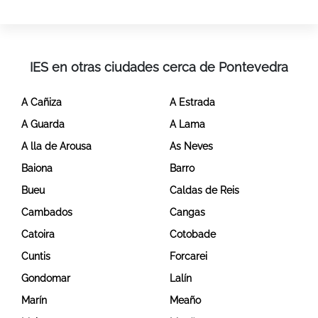
IES en otras ciudades cerca de Pontevedra
A Cañiza
A Estrada
A Guarda
A Lama
A lla de Arousa
As Neves
Baiona
Barro
Bueu
Caldas de Reis
Cambados
Cangas
Catoira
Cotobade
Cuntis
Forcarei
Gondomar
Lalín
Marín
Meaño